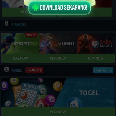
E-SPORTS
PROMO
Lihat Semua
TOGEL