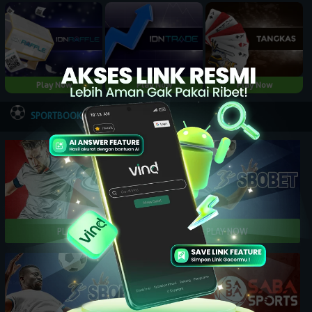
Play Now
Play Now
Play Now
NEW
SPORTBOOK