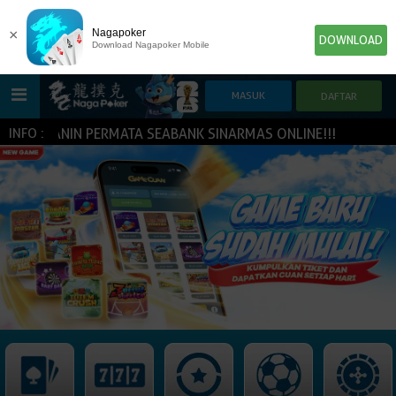
×
Nagapoker
DOWNLOAD
Download Nagapoker Mobile
BC PANIN PERMATA SEABANK SINARMAS ONLINE!!!
INFO :
HOME
POKER
SLOT GAME
IDN E-LOTTERY
NEW
NEW
SPORTBOOK
LIVE CASINO
IDNLIVE
NEW
TOGEL
ESPORTS
ARCADE
NEW
NEW
NEW
IDNTRADE
TEMBAK IKAN
IDNRAFFLE