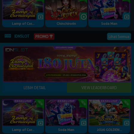
Lamp of Cor...
Chinchirorin
Soda Man
IDNSLOT
Lihat Semua
PROMO
Lamp of Cor...
Soda Man
2026 GOLDEN...