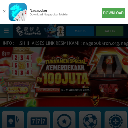
×
Nagapoker
DOWNLOAD
Download Nagapoker Mobile
RCASH !!! AKSES LINK RESMI KAMI : n4gap0k3ron.org, naga
INFO :
HOME
POKER
SLOT GAME
IDN E-LOTTERY
NEW
NEW
SPORTBOOK
LIVE CASINO
IDNLIVE
NEW
TOGEL
ESPORTS
ARCADE
NEW
NEW
NEW
IDNTRADE
TEMBAK IKAN
IDNRAFFLE