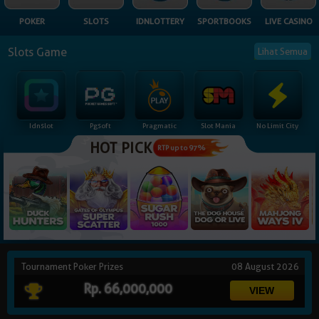
NEW
POKER
SLOTS
IDNLOTTERY
SPORTBOOKS
LIVE CASINO
TANGKAS
RTP
Slots Game
Lihat Semua
DEPOSIT
WITHDRAW
Idnslot
Pgsoft
Pragmatic
Slot Mania
No Limit City
PROMOSI
HOT PICK
RTP up to 97%
DOWNLOAD
REFERRAL
JACKPOT
Tournament Poker Prizes
08 August 2026
VIP MEMBER
Rp. 66,000,000
HUBUNGI KAMI