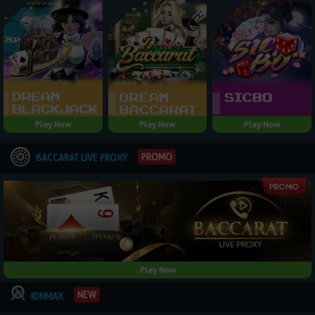
Play Now
Play Now
Play Now
PROMO
BACCARAT LIVE PROXY
Play Now
NEW
IDNMAX