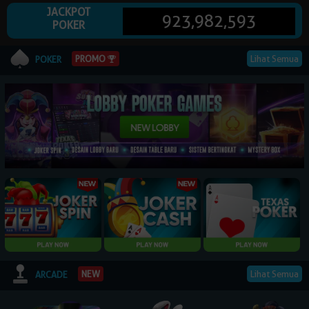
JACKPOT
923,982,593
POKER
© 2026 NagaPoker. All Rights Reserved | 18+
Lihat Semua
PROMO
POKER
Lihat Semua
NEW
ARCADE